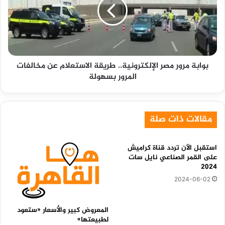
الإلكترونية..
طريقة
الاستعلام
عن
مخالفات
المرور
بوابة مرور مصر الإلكترونية.. طريقة الاستعلام عن مخالفات
بسهولة
المرور بسهولة
مقالات ذات صلة
استقبل الآن تردد قناة كراميش
على القمر الصناعي نايل سات
2024
2024-06-02
المعروض كبير والأسعار «ستعود
لطبيعتها»