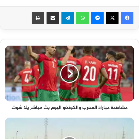
فيسبوك
‫X
ماسنجر
واتساب
تيلقرام
مشاركة عبر البريد
طباعة
مشاهدة
مباراة
المغرب
والكونغو
اليوم
بث
مباشر
يلا
شوت
مشاهدة مباراة المغرب والكونغو اليوم بث مباشر يلا شوت
بوابة
مرور
مصر