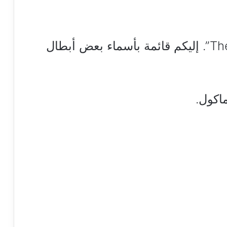
أسماء أبطال فيلم “The Equalizer 3”. إليكم قائمة بأسماء بعض أبطال
اكول.