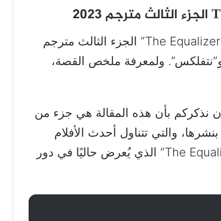
قدمنا لكم رابط مشاهدة فيلم “The Equalizer 3” الجزء الثالث مترجم
 و”نتفلكس”. ولمعرفة ملخص القصة،
أن نذكركم بأن هذه المقالة هي جزء من
شرها، والتي تتناول أحدث الأفلام
والمسلسلات، بما في ذلك “The Equalizer 3” الذي يُعرض حاليًا في دور