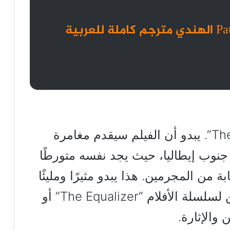
تحميل ومشاهدة فيلم Pathaan الهندي مترجم كاملة للعربية
ملخص لقصة فيلم “The Equalizer 3”. يبدو أن الفيلم سيقدم مغامرة
وب إيطاليا، حيث يجد نفسه متورطًا
 من المجرمين. هذا يبدو مثيرًا ومليئًا
بالأكشن، وسيكون مثيرًا للمشجعين لسلسلة الأفلام “The Equalizer” أو
والإثارة.