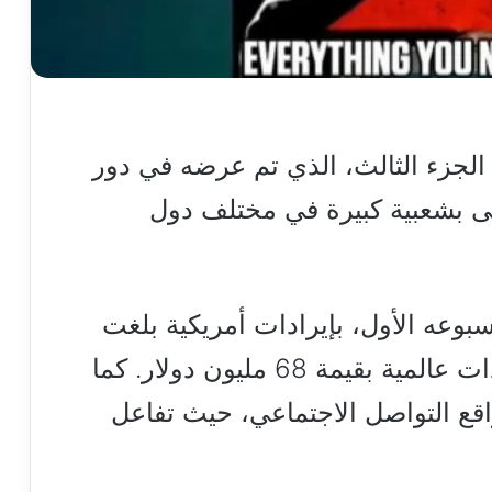
اهدة فيلم “The Equalizer 3” الجزء الثالث، الذي تم عرضه في دور
ى بشعبية كبيرة في مختلف دول
وعه الأول، بإيرادات أمريكية بلغت
34 مليون و500 ألف دولار، وإيرادات عالمية بقيمة 68 مليون دولار. كما
واقع التواصل الاجتماعي، حيث تفاعل