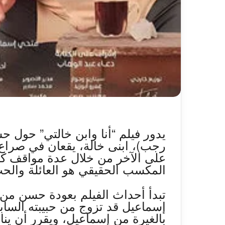
يدور فيلم “أنا وابن خالتي” حول 
رجب)، ابنى خالة، يقعان في صراع 
على الآخر من خلال عدة مواقف كوم
المكسب الحقيقي هو العائلة والحب
إسماعيل قد تزوج من حبيبته السا
بالغيرة من إسماعيل، ويقرر أن ي