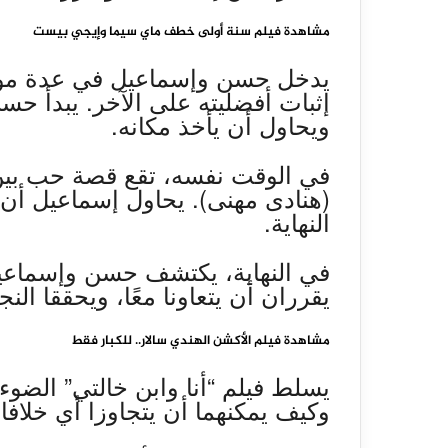
مشاهدة فيلم سنة أولى خطف ماي سيما وإيجي بيست
يدخل حسن وإسماعيل في عدة موا
إثبات أفضليته على الآخر. يبدأ 
ويحاول أن يأخذ مكانه.
في الوقت نفسه، تقع قصة حب بي
(هنادى مهنى). يحاول إسماعيل أن 
النهاية.
في النهاية، يكتشف حسن وإسماعيل 
يقرران أن يتعاونا معًا، ويحققا النجا
مشاهدة فيلم الأكشن الهندي سالار.. للكبار فقط
يسلط فيلم “أنا وابن خالتي” الضوء 
وكيف يمكنهما أن يتجاوزا أي خلافا