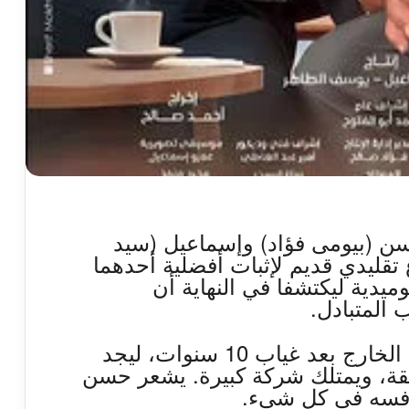
حسن (بيومى فؤاد) وإسماعيل (سيد
تقليدي قديم لإثبات أفضلية أحدهما
يدية ليكتشفا في النهاية أن
 المتبادل.
تبدأ أحداث الفيلم بعودة حسن من الخارج بعد غياب 10 سنوات، ليجد
بقة، ويمتلك شركة كبيرة. يشعر حسن
نافسه في كل شيء.