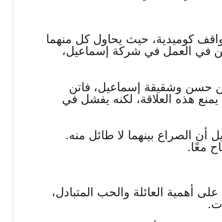
قف كوميدية، حيث يحاول كل منهما
حسن في العمل في شركة إسماعيل،
ن حسن وشقيقة إسماعيل، فاتن
يمنع هذه العلاقة، لكنه يفشل في
أن الصراع بينهما لا طائل منه.
ح معًا.
على أهمية العائلة والحب المتبادل،
ت.