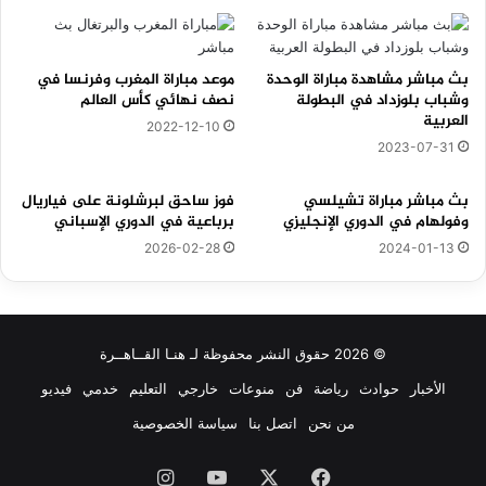
بث مباشر مشاهدة مباراة الوحدة
موعد مباراة المغرب وفرنسا في
وشباب بلوزداد في البطولة
نصف نهائي كأس العالم
العربية
2022-12-10
2023-07-31
بث مباشر مباراة تشيلسي
فوز ساحق لبرشلونة على فياريال
وفولهام في الدوري الإنجليزي
برباعية في الدوري الإسباني
2026-02-28
2024-01-13
© 2026 حقوق النشر محفوظة لـ هنـا القــاهــرة
الأخبار
حوادث
رياضة
فن
منوعات
خارجي
التعليم
خدمي
فيديو
من نحن
اتصل بنا
سياسة الخصوصية
فيسبوك
‫X
‫YouTube
انستقرام