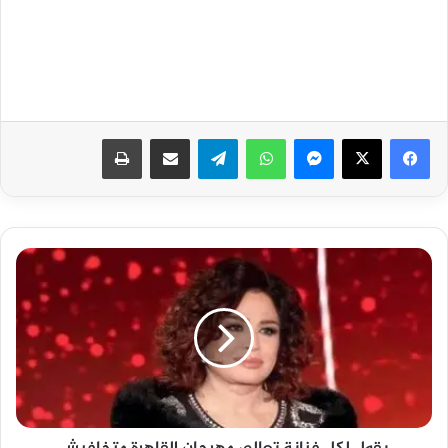
فيسبوك
‫X
ماسنجر
واتساب
تيلقرام
مشاركة عبر البريد
طباعة
بقول
لكل
فنانة
تعالي
مهرجان
القاهرة
متخافيش
وهتلبسي
كعب
عالي