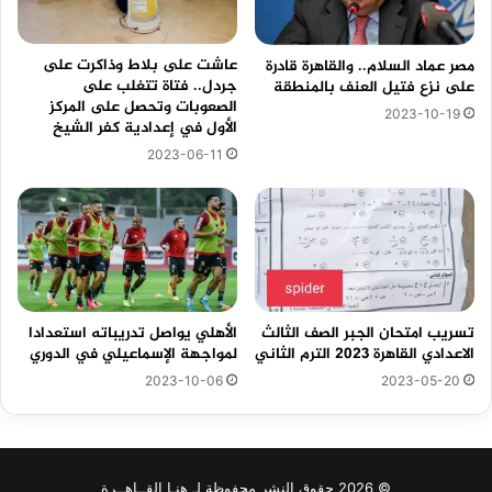
عاشت على بلاط وذاكرت على
مصر عماد السلام.. والقاهرة قادرة
جردل.. فتاة تتغلب على
على نزع فتيل العنف بالمنطقة
الصعوبات وتحصل على المركز
2023-10-19
الأول في إعدادية كفر الشيخ
2023-06-11
تسريب امتحان الجبر الصف الثالث
الأهلي يواصل تدريباته استعدادا
الاعدادي القاهرة 2023 الترم الثاني
لمواجهة الإسماعيلي في الدوري
2023-10-06
2023-05-20
© 2026 حقوق النشر محفوظة لـ هنـا القــاهــرة