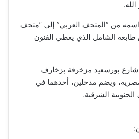
الله.
سمه من “المتحف العربي” إلى “متحف
ي” عام 1951، ليعكس طابعه الشامل الذي يغطي الفنون
 شارع بورسعيد مزخرفة بزخارف
لمصرية، ويضم مدخلين، أحدهما في
الجنوبية الشرقية.
: