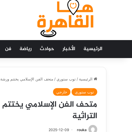
الرئيسية
الأخبار
حوادث
رياضة
فن
الرئيسية
/
توب ستوري
/
متحف الفن الإسلامي يختتم ورشة “ب
توب ستوري
خارجي
متحف الفن الإسلامي يختتم و
التراثية
2025-12-09
rouka