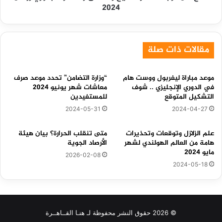
2024
مقالات ذات صلة
موعد مباراة ليفربول ووست هام
“وزارة التضامن” تحدد موعد صرف
في الدوري الإنجليزي .. شوف
معاشات شهر يونيو 2024
التشكيل المتوقع
للمستفيدين
2024-05-31
2024-04-27
علم الزلازل وتوقعات وتحذيرات
متى تنقلب الحرارة؟ بيان هيئة
هامة من العالم الهولندي لشهر
الأرصاد الجوية
مايو 2024
2026-02-08
2024-05-18
© 2026 حقوق النشر محفوظة لـ هنـا القــاهــرة