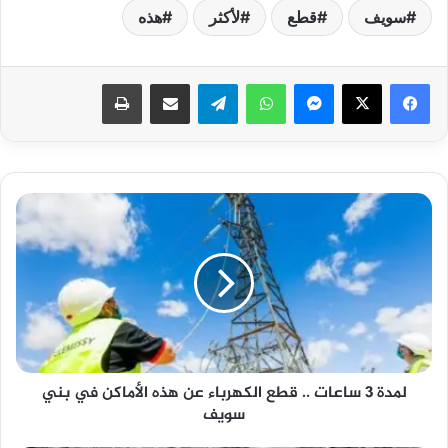
سويف
قطع
لأكثر
هذه
فيسبوك
‫X
ماسنجر
واتساب
تيلقرام
مشاركة عبر البريد
طباعة
لمدة
3
ساعات
..
قطع
الكهرباء
عن
هذه
الأماكن
لمدة 3 ساعات .. قطع الكهرباء عن هذه الأماكن في بني
في
سويف
بني
سويف