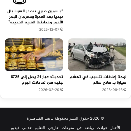
“ياسمين صبري تتصدر السوشيال
ميديا بعد العمرة ومهرجان البحر
الأحمر وخططها الفنية الجديدة”
2025-12-07
لوحة إعلانات تتسبب في تهشم
تحديث: عيار 21 يصل إلى 6725
سيارة بـ صلاح سالم
جنيه في تعاملات اليوم
2026-02-20
2023-08-16
© 2026 حقوق النشر محفوظة لـ هنـا القــاهــرة
الأخبار
حوادث
رياضة
فن
منوعات
خارجي
التعليم
خدمي
فيديو