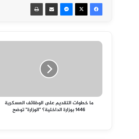
فيسبوك
‫X
ماسنجر
مشاركة عبر البريد
طباعة
ما
خطوات
التقديم
على
الوظائف
العسكرية
1446
بوزارة
الداخلية؟
ما خطوات التقديم على الوظائف العسكرية
"الوزارة"
1446 بوزارة الداخلية؟ "الوزارة" توضح
توضح