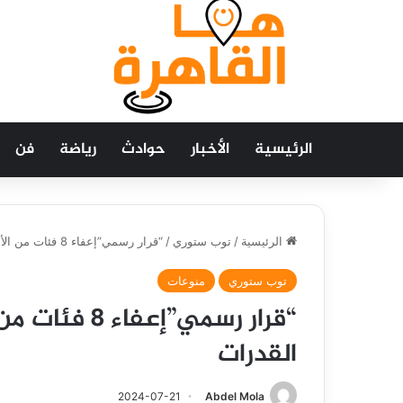
الرئيسية
الأخبار
حوادث
رياضة
فن
الرئيسية
/
توب ستوري
/
“قرار رسمي”إعفاء 8 فئات من الأشخاص ذوي الإعاقة من اختبار القدرات
توب ستوري
منوعات
“قرار رسمي”إ
القدرات
2024-07-21
Abdel Mola