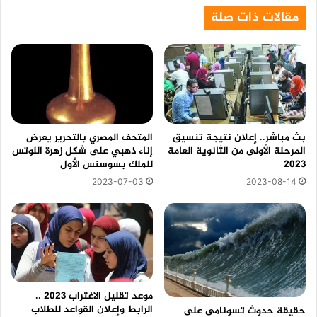
مقالات ذات صلة
بث مباشر.. إعلان نتيجة تنسيق
المتحف المصري بالتحرير يعرض
المرحلة الأولى من الثانوية العامة
إناء ذهبي على شكل زهرة اللوتس
2023
للملك بسوسنس الأول
2023-07-03
2023-08-14
موعد تقليل الاغتراب 2023 ..
الرابط وإعلان القواعد للطلاب
حقيقة حدوث تسونامى على