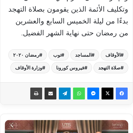
وتكليف الأئمة الذين يقومون بصلاة التهجد
بدءًا من ليلة الخميس السابع والعشرين
من رمضان حتى نهاية الشهر الفضيل.
الأوقاف
المساجد
توب
رمضان ٢٠٢٠
صلاة التهجد
فيروس كورونا
وزارة الأوقاف
فيسبوك
‫X
ماسنجر
واتساب
تيلقرام
مشاركة عبر البريد
طباعة
بث
مباشر