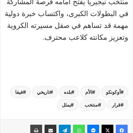
منتخب نيجيريا يفتح أمامه فرصة المشاركة
في البطولات الكبرى، واكتساب خبرة دولية
مهمة قد تساهم في صقل مسيرته الكروية
وتعزيز مكانته كلاعب محترف.
أوكونكو
الأم
بلده
تاريخي
فيفا
قرار
منتخب
يمثل
فيسبوك
‫X
ماسنجر
واتساب
تيلقرام
مشاركة عبر البريد
طباعة