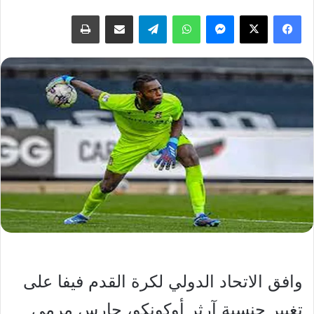
فيسبوك
‫X
ماسنجر
واتساب
تيلقرام
مشاركة عبر البريد
طباعة
وافق الاتحاد الدولي لكرة القدم فيفا على
تغيير جنسية آرثر أوكونكو، حارس مرمى