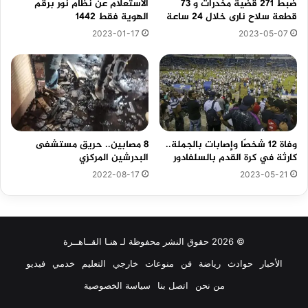
ضبط 271 قضية مخدرات و 73
الاستعلام عن نظام نور برقم
قطعة سلاح نارى خلال 24 ساعة
الهوية فقط 1442
2023-01-17
2023-05-07
وفاة 12 شخصًا وإصابات بالجملة..
8 مصابين.. حريق مستشفى
كارثة في كرة القدم بالسلفادور
البدرشين المركزي
2022-08-17
2023-05-21
© 2026 حقوق النشر محفوظة لـ هنـا القــاهــرة
الأخبار
حوادث
رياضة
فن
منوعات
خارجي
التعليم
خدمي
فيديو
من نحن
اتصل بنا
سياسة الخصوصية