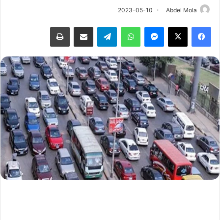
2023-05-10
Abdel Mola
فيسبوك
‫X
ماسنجر
واتساب
تيلقرام
مشاركة عبر البريد
طباعة