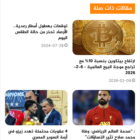
مقالات ذات صلة
توقعات بهطول أمطار رعدية..
الأرصاد تحذر من حالة الطقس
اليوم
2024-07-28
ارتفاع بيتكوين بنسبة 10% مع
تراجع موجة البيع العالمية – 6-2-
2026
2026-02-06
: “صدمة العالم الرياضي: وفاة
4 عقوبات محتملة تهدد زيزو في
محمد صلاح تثير التساؤلات”
أزمة السوبر المصري