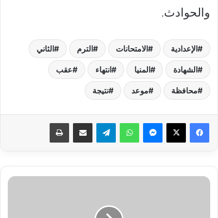
والحوادث.
الإعدادية
الامتحانات
الترم
الثاني
الشهادة
المنيا
انتهاء
عقب
محافظة
موعد
نتيجة
فيسبوك
‫X
ماسنجر
واتساب
تيلقرام
مشاركة عبر البريد
طباعة
سعر
الذهب
اليوم
في