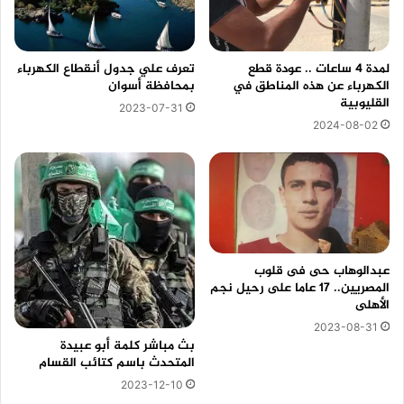
لمدة 4 ساعات .. عودة قطع
تعرف علي جدول أنقطاع الكهرباء
الكهرباء عن هذه المناطق في
بمحافظة أسوان
القليوبية
2023-07-31
2024-08-02
عبدالوهاب حى فى قلوب
المصريين.. 17 عاما على رحيل نجم
الأهلى
2023-08-31
بث مباشر كلمة أبو عبيدة
المتحدث باسم كتائب القسام
2023-12-10