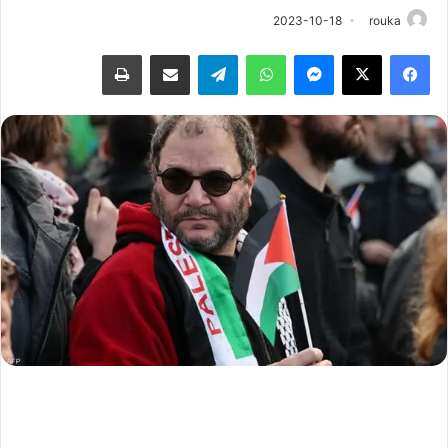
2023-10-18
rouka
فيسبوك
‫X
ماسنجر
واتساب
تيلقرام
مشاركة عبر البريد
طباعة