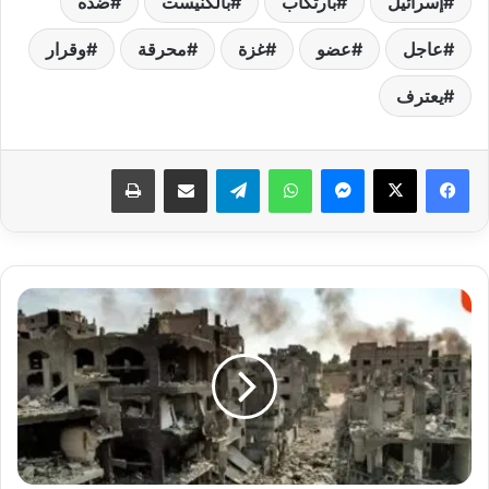
إسرائيل
بارتكاب
بالكنيست
ضده
عاجل
عضو
غزة
محرقة
وقرار
يعترف
فيسبوك
‫X
ماسنجر
واتساب
تيلقرام
مشاركة عبر البريد
طباعة
ليس
معنا
ماء
أو
طعام
لأهل
غزة