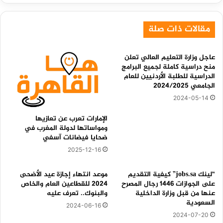
مقالات ذات صلة
عاجل وزارة التعليم العالي تعلن
منح دراسية كاملة لجميع البرامج
الدراسية للطلبة الأردنيين للعام
الجامعي 2024/2025
2024-05-14
الإمارات تعرب عن تعازيها
ومواساتها لدولة المغرب في
ضحايا فيضانات آسفي
2025-12-16
“لينك jobs.sa” كيفية التقديم
موعد انتهاء إجازة عيد الأضحى
على الجوازات 1446 رجال المصرح
2024 للقطاعين العام والخاص
عنها من قبل وزارة الداخلية
والبنوك.. تعرف عليه
السعودية
2024-06-16
2024-07-20