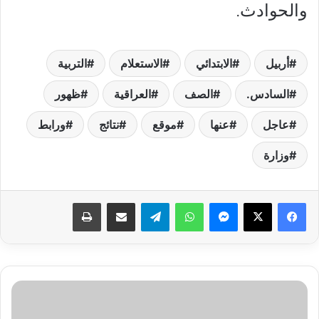
والحوادث.
أربيل
الابتدائي
الاستعلام
التربية
السادس.
الصف
العراقية
ظهور
عاجل
عنها
موقع
نتائج
ورابط
وزارة
فيسبوك
‫X
ماسنجر
واتساب
تيلقرام
مشاركة عبر البريد
طباعة
مفاجأة
لأصحاب
المعاشات