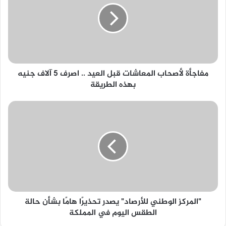
قبل
العيد
..
اصرف
5
آلاف
مفاجأة لأصحاب المعاشات قبل العيد .. اصرف 5 آلاف جنيه
جنيه
بهذه الطريقة
بهذه
الطريقة
"المركز
الوطني
للأرصاد"
يصدر
تحذيرًا
هامًا
بشأن
حالة
الطقس
"المركز الوطني للأرصاد" يصدر تحذيرًا هامًا بشأن حالة
اليوم
الطقس اليوم في المملكة
في
المملكة