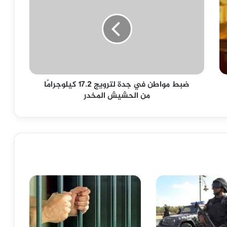
في
جدة
لترويج
17.2
كيلوجرامًا
من
الحشيش
ضبط مواطن في جدة لترويج 17.2 كيلوجرامًا
المخدر
من الحشيش المخدر