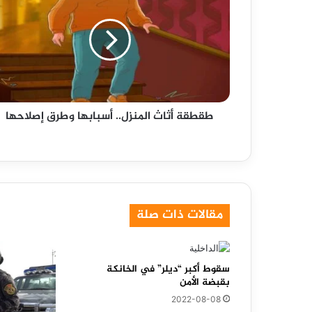
المنزل..
أسبابها
وطرق
إصلاحها
طقطقة أثاث المنزل.. أسبابها وطرق إصلاحها
مقالات ذات صلة
سقوط أكبر “ديلر” في الخانكة
بقبضة الأمن
2022-08-08