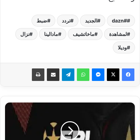
#dazn
الجديد
تردد
ضبط
لمشاهدة
ماخاتشيف
مادالينا
نزال
وديلا
فيسبوك
‫X
ماسنجر
واتساب
تيلقرام
مشاركة عبر البريد
طباعة
رابطة
الأندية
تحسم
الجدل
حول
تأجيل