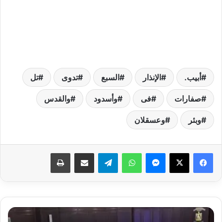
أبيب.
الإنذار
السبع
تدوى
تل
صفارات
فى
وأسدود
والقدس
وبئر
وعسقلان
فيسبوك
‫X
ماسنجر
واتساب
تيلقرام
مشاركة عبر البريد
طباعة
عملات
تذكارية