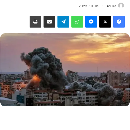
2023-10-09
rouka
فيسبوك
‫X
ماسنجر
واتساب
تيلقرام
مشاركة عبر البريد
طباعة