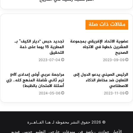
في
التاريخ
مقالات ذات صلة
عضوية الاتحاد الإفريقي بمجموعة
تجديد حبس “ديلر الكيف” بـ
العشرين خطوة في الاتجاه
المطرية 15 يوما على ذمة
الصحيح
التحقيق
2023-07-04
2023-09-09
الرئيس الصيني يدعو الدول إلى
مراجعة عربي أولى إعدادى pdf
التعاون ضد مخاطر الذكاء
ترم ثاني شاملة المنهج كله.. (زي
الاصطناعي
أسئلة الامتحان بالظبط)
2024-05-06
2023-11-09
© 2026 حقوق النشر محفوظة لـ هنـا القــاهــرة
الأخبار
حوادث
رياضة
فن
منوعات
خارجي
التعليم
خدمي
فيديو