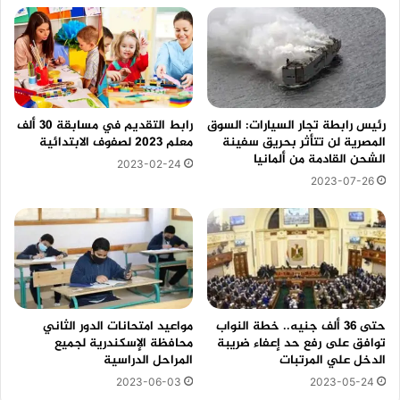
رئيس رابطة تجار السيارات: السوق
رابط التقديم في مسابقة 30 ألف
المصرية لن تتأثر بحريق سفينة
معلم 2023 لصفوف الابتدائية
الشحن القادمة من ألمانيا
2023-02-24
2023-07-26
حتى 36 ألف جنيه.. خطة النواب
مواعيد امتحانات الدور الثاني
توافق على رفع حد إعفاء ضريبة
محافظة الإسكندرية لجميع
الدخل علي المرتبات
المراحل الدراسية
2023-06-03
2023-05-24