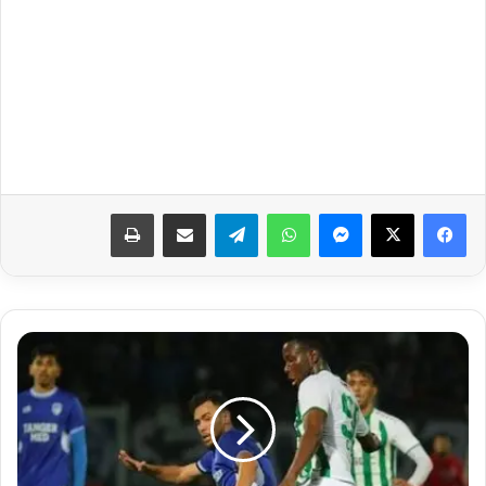
فيسبوك
‫X
ماسنجر
واتساب
تيلقرام
مشاركة عبر البريد
طباعة
بث
مباشر..
مشاهدة
مباراة
إتحاد
طنجة
والدفاع