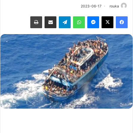
2023-06-17
rouka
فيسبوك
‫X
ماسنجر
واتساب
تيلقرام
مشاركة عبر البريد
طباعة