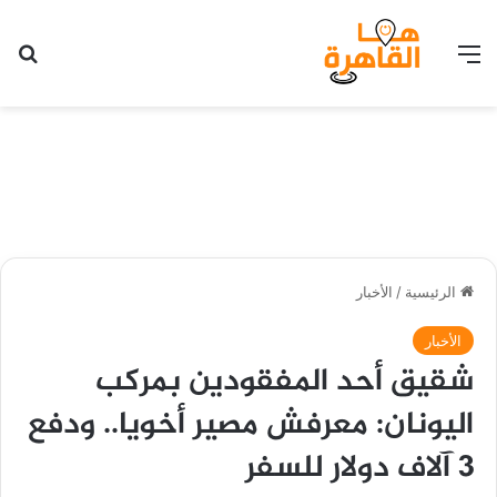
القائمة
بح
الرئيسية
/
الأخبار
الأخبار
شقيق أحد المفقودين بمركب
اليونان: معرفش مصير أخويا.. ودفع
3 آلاف دولار للسفر