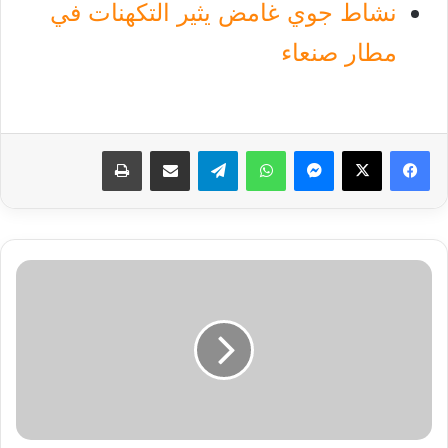
نشاط جوي غامض يثير التكهنات في
مطار صنعاء
فيسبوك
‫X
ماسنجر
واتساب
تيلقرام
مشاركة عبر البريد
طباعة
مدرب
حراس
المرمى
أمين
سود
يحصل
على
شهادة
”C”