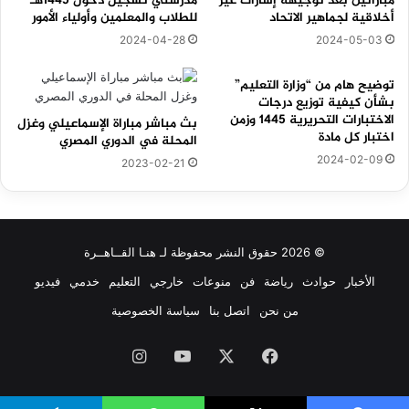
مباراتين بعد توجيهه إشارات غير
مدرستي تسجيل دخول 1445هـ
أخلاقية لجماهير الاتحاد
للطلاب والمعلمين وأولياء الأمور
2024-04-28
2024-05-03
توضيح هام من “وزارة التعليم”
بشأن كيفية توزيع درجات
الاختبارات التحريرية 1445 وزمن
بث مباشر مباراة الإسماعيلي وغزل
اختبار كل مادة
المحلة في الدوري المصري
2024-02-09
2023-02-21
© 2026 حقوق النشر محفوظة لـ هنـا القــاهــرة
الأخبار
حوادث
رياضة
فن
منوعات
خارجي
التعليم
خدمي
فيديو
من نحن
اتصل بنا
سياسة الخصوصية
فيسبوك
‫X
‫YouTube
انستقرام