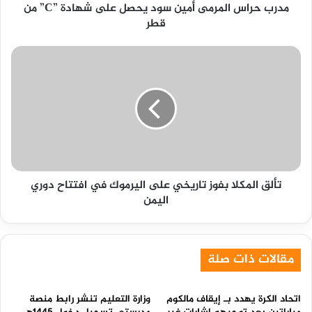
مدرب حراس المرمى أمين سود يحصل على شهادة ”C” من
من
قطر
قطر
تألق
المكلا
بفوز
تاريخي
على
اليرموك
في
افتتاح
دوري
تألق المكلا بفوز تاريخي على اليرموك في افتتاح دوري
اليمن
اليمن
مقالات ذات صلة
اتحاد الكرة يهدد بـ إيقاف مالكوم
وزارة التعليم تنشر رابط منصة