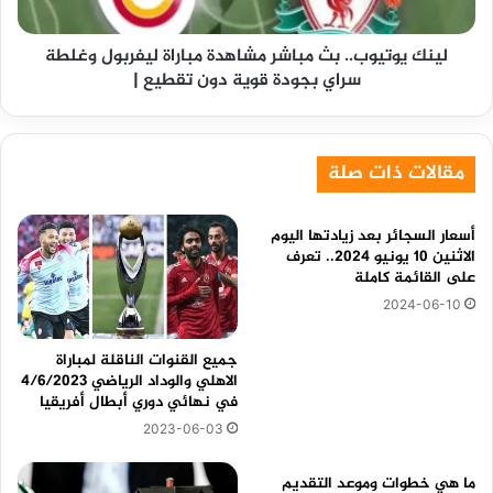
وغلطة
سراي
لينك يوتيوب.. بث مباشر مشاهدة مباراة ليفربول وغلطة
بجودة
سراي بجودة قوية دون تقطيع |
قوية
دون
تقطيع
|
مقالات ذات صلة
أسعار السجائر بعد زيادتها اليوم
الاثنين 10 يونيو 2024.. تعرف
على القائمة كاملة
2024-06-10
جميع القنوات الناقلة لمباراة
الاهلي والوداد الرياضي 4/6/2023
في نهائي دوري أبطال أفريقيا
2023-06-03
ما هي خطوات وموعد التقديم