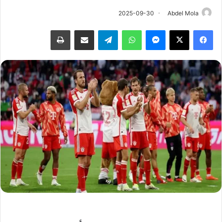
2025-09-30
Abdel Mola
فيسبوك
‫X
ماسنجر
واتساب
تيلقرام
مشاركة عبر البريد
طباعة