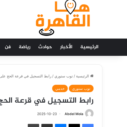
الرئيسية
الأخبار
حوادث
رياضة
فن
الرئيسية
/
توب ستوري
/
رابط التسجيل في قرعة الحج على موق
توب ستوري
خدمي
رابط التسجيل في قرعة الحج عل
2025-10-23
Abdel Mola
فيسبوك
‫X
ماسنجر
مشاركة عبر البريد
طباعة