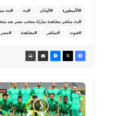
الأسطورة
اليابان
بث
بث مبا
بث مباشر مشاهدة مباراة منتخب مصر ضد منتخب
شوت
مباشر
مشاهدة
مصر
فيسبوك
‫X
ماسنجر
مشاركة عبر البريد
طباعة
نتيجة
مباراة
المصري
البورسعيدي
وبتروجت
في