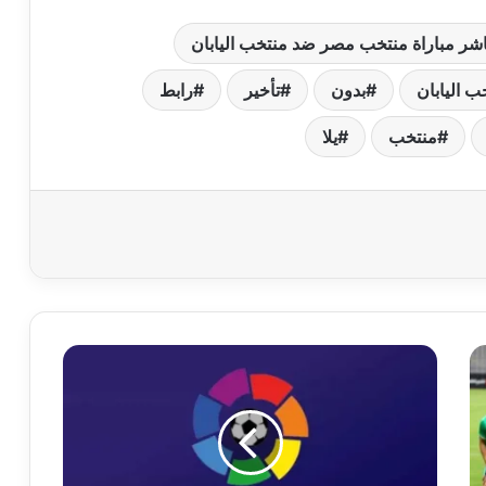
شر مباراة منتخب مصر ضد منتخب اليابان
 اليابان
بدون
تأخير
رابط
منتخب
يلا
بعد
فوز
أتلتيكو
على
ريال
مدريد..