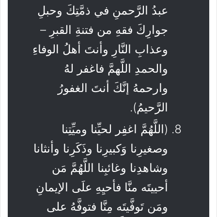
عبدُ الرَّحمنِ في ذمَّتِكَ وحبلِ
جوارِكَ فقهِ من فتنةِ القبرِ –
وعذابِ النَّارِ وأنتَ أهلُ الوفاءِ
والحمدِ اللَّهمَّ فاغفر لهُ
وارحمهُ إنَّكَ أنتَ الغفورُ
الرَّحيمُ).
(اللَّهُمَّ اغفِر لحيِّنا وميِّتِنا
وصغيرِنا وَكبيرِنا وذَكَرِنا وأنثانا
وشاهدِنا وغائبِنا اللَّهُمَّ مَن
أحييتَه منَّا فأحيِهِ علَى الإيمانِ
ومَن تَوفَّيتَه مِنَّا فتوفَّهُ على