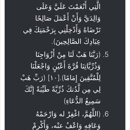
الَّتِي أَنْعَمْتَ عَلَيَّ وَعَلَى
وَالِدَيَّ وَأَنْ أَعْمَلَ صَالِحًا
تَرْضَاهُ وَأَدْخِلْنِي بِرَحْمَتِكَ فِي
عِبَادِكَ الصَّالِحِينَ).
(رَبَّنَا هَبْ لَنَا مِنْ أَزْوَاجِنَا
وَذُرِّيَّاتِنَا قُرَّةَ أَعْيُنٍ وَاجْعَلْنَا
لِلْمُتَّقِينَ إِمَامًا).[١٠] (رَبِّ هَبْ
لِي مِن لَّدُنكَ ذُرِّيَّةً طَيِّبَةً إِنَّكَ
سَمِيعُ الدُّعَاءِ)
(اللَّهُمَّ، اغْفِرْ له وَارْحَمْهُ
وَعَافِهِ وَاعْفُ عنْه، وَأَكْرِمْ