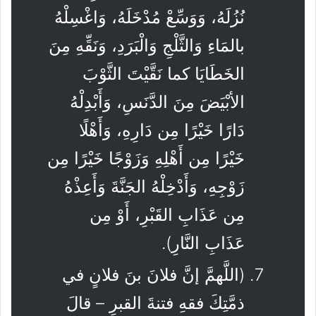
نُزُلَهُ، وَوَسِّعْ مُدْخَلَهُ، وَاغْسِلْهُ
بالمَاءِ وَالثَّلْجِ وَالْبَرَدِ، وَنَقِّهِ مِنَ
الخَطَايَا كما نَقَّيْتَ الثَّوْبَ
الأبْيَضَ مِنَ الدَّنَسِ، وَأَبْدِلْهُ
دَارًا خَيْرًا مِن دَارِهِ، وَأَهْلًا
خَيْرًا مِن أَهْلِهِ وَزَوْجًا خَيْرًا مِن
زَوْجِهِ، وَأَدْخِلْهُ الجَنَّةَ وَأَعِذْهُ
مِن عَذَابِ القَبْرِ، أَوْ مِن
عَذَابِ النَّارِ).
(اللَّهمَّ إنَّ فلانَ بنَ فلانٍ في
ذمَّتِكَ فقهِ فتنةَ القبرِ – قالَ