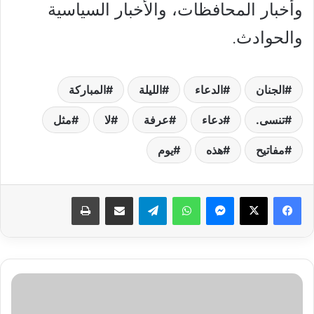
وأخبار المحافظات، والأخبار السياسية
والحوادث.
الجنان
الدعاء
الليلة
المباركة
تنسى.
دعاء
عرفة
لا
مثل
مفاتيح
هذه
يوم
فيسبوك
‫X
ماسنجر
واتساب
تيلقرام
مشاركة عبر البريد
طباعة
التربية
العراقية
تعلن