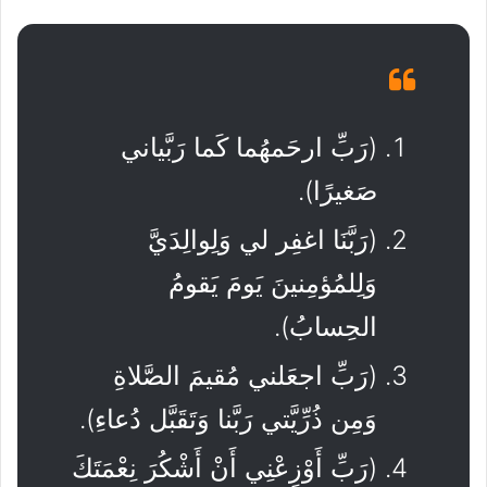
(رَبِّ ارحَمهُما كَما رَبَّياني
صَغيرًا).
(رَبَّنَا اغفِر لي وَلِوالِدَيَّ
وَلِلمُؤمِنينَ يَومَ يَقومُ
الحِسابُ).
(رَبِّ اجعَلني مُقيمَ الصَّلاةِ
وَمِن ذُرِّيَّتي رَبَّنا وَتَقَبَّل دُعاءِ).
(رَبِّ أَوْزِعْنِي أَنْ أَشْكُرَ نِعْمَتَكَ