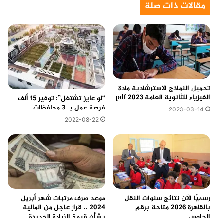
مقالات ذات صلة
2024
بالشروط
الآتية
تحميل النماذج الاسترشادية مادة
الفيزياء للثانوية العامة 2023 pdf
“لو عايز تشتغل”: توفير 15 ألف
فرصة عمل بـ 3 محافظات
2023-03-14
2022-08-22
رسميًا الآن نتائج سنوات النقل
موعد صرف مرتبات شهر أبريل
بالقاهرة 2026 متاحة برقم
2024 .. قرار عاجل من المالية
الجلوس
بشأن قيمة الزيادة الجديدة