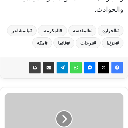
والحوادث.
الحرارة
المقدسة
المكرمة.
بالمشاعر
جزئيا
درجات
غائما
مكة
فيسبوك
‫X
ماسنجر
واتساب
تيلقرام
مشاركة عبر البريد
طباعة
"أحذر
أسباب
وقف
الدعم
السكني
في