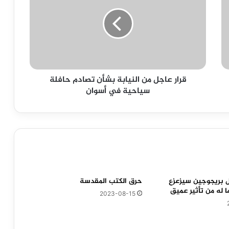
من
النيابة
بشأن
تصادم
حافلة
سياحية
في
قرار عاجل من النيابة بشأن تصادم حافلة
أسوان
سياحية في أسوان
ل بريجوجين سيزعزع
حرق الكتب المقدسة
ا له من تأثير عميق
2023-08-15