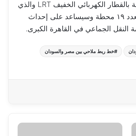
مستجدات الأعمال التنفيذية الخاصة بالقطار الكهربائي الخفيف LRT والذي
يبلغ طول مساره حوالي ١٠٣ كم بعدد ١٩ محطة وسيساعد على إحداث
 النقل الجماعي في القاهرة الكبرى.
دان
خط ربط ملاحي بين مصر والسودان
قرار
عاجل