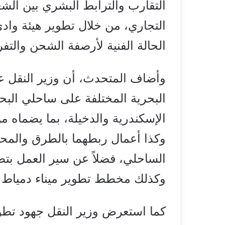
التقارب والترابط البشري بين الشع
التجاري، من خلال تطوير هيئة وادي 
الحالة الفنية لأرصفة الشحن والتف
وأضاف المتحدث، أن وزير النقل عر
البحرية المختلفة على ساحلي البح
الإسكندرية والدخيلة، بما يضماه 
وكذا أعمال ربطهما بالطرق والمحاو
الساحلي، فضلاً عن سير العمل بتط
وكذلك مخطط تطوير ميناء دمياط و
كما استعرض وزير النقل جهود تطو