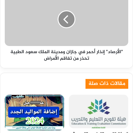
إنذار
أحمر
في
جازان
ومدينة
الملك
سعود
الطبية
"الأرصاد" إنذار أحمر في جازان ومدينة الملك سعود الطبية
تحذر
تحذر من تفاقم الأمراض
من
تفاقم
الأمراض
مقالات ذات صلة