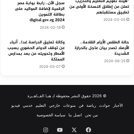
“هيئة تقويم التعليم والتدريب”
سجل الآن.. رابط بوابة مصر
تعلن عن إطلاق النسخة الأولى من
الرقمية لإضافة المواليد على
تطبيق مستقبلهم
بطاقة التموين
2024 digital.gov.eg
2024-03-05
2024-02-18
حالة الطقس الأيام القادمة..
وكالة تعليق الدراسة غدا.. أنباء
الأرصاد تصدر بيان عاجل بالحرارة
عن توقف الدوام الحضوري بسبب
الشديدة
الأمطار وتحويله عن بعد بمدارس
المملكة
2024-06-25
2024-05-07
© 2026 حقوق النشر محفوظة لـ هنـا القــاهــرة
الأخبار
حوادث
رياضة
فن
منوعات
خارجي
التعليم
خدمي
فيديو
من نحن
اتصل بنا
سياسة الخصوصية
فيسبوك
‫X
‫YouTube
انستقرام