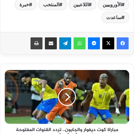
الأوروبيين
اللاعبين
المنتخب
خبرة
ساعدت
فيسبوك
‫X
ماسنجر
واتساب
تيلقرام
مشاركة عبر البريد
طباعة
مباراة
كوت
ديفوار
والجابون..
تردد
القنوات
المفتوحة
لمشاهدة
كأس
مباراة كوت ديفوار والجابون.. تردد القنوات المفتوحة
أمم