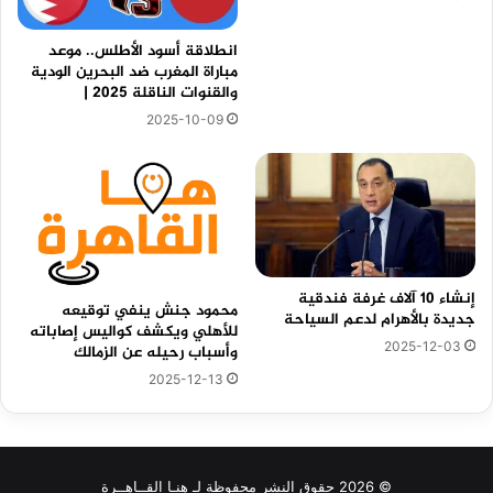
انطلاقة أسود الأطلس.. موعد
مباراة المغرب ضد البحرين الودية
والقنوات الناقلة 2025 |
2025-10-09
إنشاء 10 آلاف غرفة فندقية
محمود جنش ينفي توقيعه
جديدة بالأهرام لدعم السياحة
للأهلي ويكشف كواليس إصاباته
2025-12-03
وأسباب رحيله عن الزمالك
2025-12-13
© 2026 حقوق النشر محفوظة لـ هنـا القــاهــرة