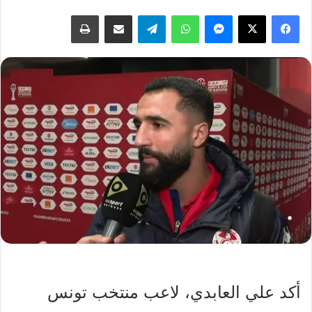
فيسبوك
‫X
ماسنجر
واتساب
تيلقرام
مشاركة عبر البريد
طباعة
أكد علي العابدي، لاعب منتخب تونس