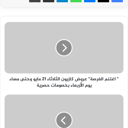
"
اغتنم
الفرصة"
عروض
كازيون
الثلاثاء
21
مايو
وحتى
" اغتنم الفرصة" عروض كازيون الثلاثاء 21 مايو وحتى مساء
مساء
يوم الأربعاء بخصومات حصرية
يوم
الأربعاء
بخصومات
شحن
حصرية
شدات
ببجي
مجانا
2024
PUBG