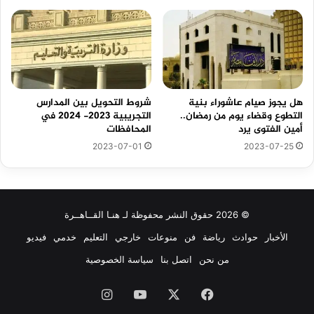
هل يجوز صيام عاشوراء بنية
شروط التحويل بين المدارس
التطوع وقضاء يوم من رمضان..
التجريبية 2023- 2024 في
أمين الفتوى يرد
المحافظات
2023-07-01
2023-07-25
© 2026 حقوق النشر محفوظة لـ هنـا القــاهــرة
الأخبار
حوادث
رياضة
فن
منوعات
خارجي
التعليم
خدمي
فيديو
من نحن
اتصل بنا
سياسة الخصوصية
فيسبوك
‫X
‫YouTube
انستقرام