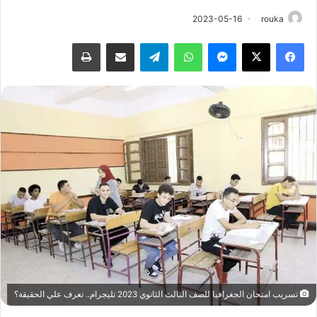
2023-05-16
rouka
فيسبوك
‫X
ماسنجر
واتساب
تيلقرام
مشاركة عبر البريد
طباعة
تسريب امتحان الجغرافيا للصف الثالث الثانوي 2023 تليجرام.. تعرف علي الحقيقة؟