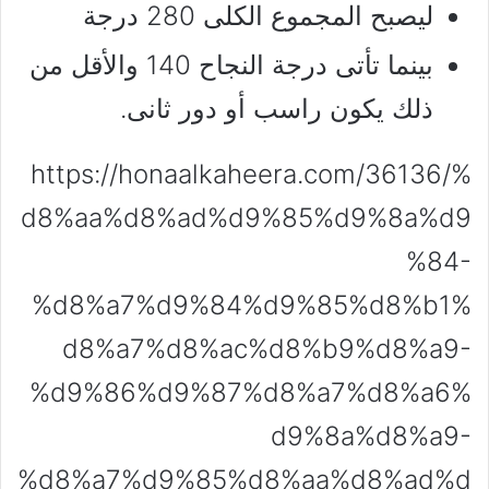
ليصبح المجموع الكلى 280 درجة
بينما تأتى درجة النجاح 140 والأقل من
ذلك يكون راسب أو دور ثانى.
https://honaalkaheera.com/36136/%
d8%aa%d8%ad%d9%85%d9%8a%d9
%84-
%d8%a7%d9%84%d9%85%d8%b1%
d8%a7%d8%ac%d8%b9%d8%a9-
%d9%86%d9%87%d8%a7%d8%a6%
d9%8a%d8%a9-
%d8%a7%d9%85%d8%aa%d8%ad%d