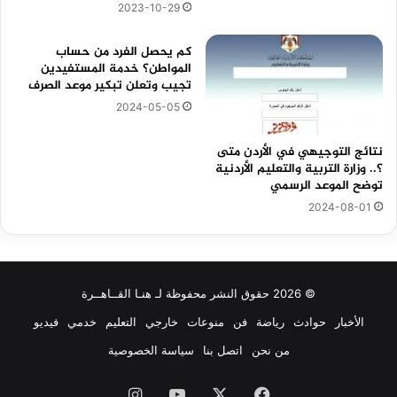
2023-10-29
كم يحصل الفرد من حساب
المواطن؟ خدمة المستفيدين
تجيب وتعلن تبكير موعد الصرف
2024-05-05
نتائج التوجيهي في الأردن متى
؟.. وزارة التربية والتعليم الأردنية
توضح الموعد الرسمي
2024-08-01
© 2026 حقوق النشر محفوظة لـ هنـا القــاهــرة
الأخبار
حوادث
رياضة
فن
منوعات
خارجي
التعليم
خدمي
فيديو
من نحن
اتصل بنا
سياسة الخصوصية
فيسبوك
‫X
‫YouTube
انستقرام