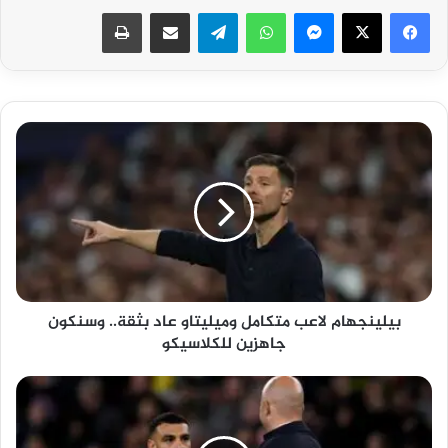
فيسبوك
‫X
ماسنجر
واتساب
تيلقرام
مشاركة عبر البريد
طباعة
بيلينجهام
لاعب
متكامل
وميليتاو
عاد
بثقة..
وسنكون
جاهزين
للكلاسيكو
بيلينجهام لاعب متكامل وميليتاو عاد بثقة.. وسنكون
جاهزين للكلاسيكو
محمد
صلاح
هو
الأحق