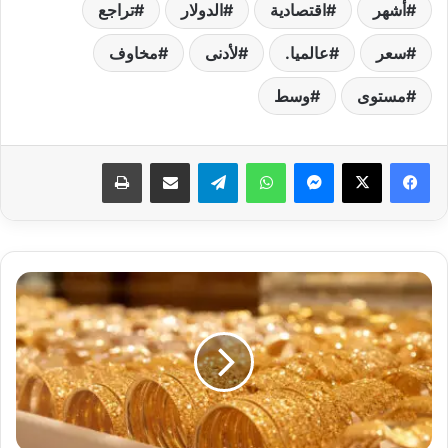
أشهر
اقتصادية
الدولار
تراجع
سعر
عالميا.
لأدنى
مخاوف
مستوى
وسط
فيسبوك
‫X
ماسنجر
واتساب
تيلقرام
مشاركة عبر البريد
طباعة
سعر
الذهب
اليوم
يقفز
بقوة
في
مصر..
وعيار