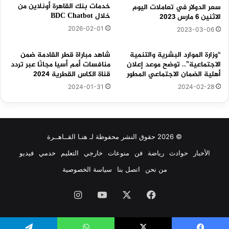
خدمات بنك القاهرة أونلاين من
سعر الدولار في تعاملات اليوم
خلال BDC Chatbot
الاثنين 6 مارس 2023
2026-02-01
2023-03-06
“وزارة الموارد البشرية والتنمية
شاهد مباراة قطر القادمة ضمن
الاجتماعية”.. توضح موعد إعلان
منافسات أمم أسيا مجانًا عبر تردد
أهلية الضمان الاجتماعي المطور
قناة الكاس القطرية 2024
2024-01-31
2024-02-28
© 2026 حقوق النشر محفوظة لـ هنـا القــاهــرة
الأخبار
حوادث
رياضة
فن
منوعات
خارجي
التعليم
خدمي
فيديو
من نحن
اتصل بنا
سياسة الخصوصية
فيسبوك
‫X
‫YouTube
انستقرام