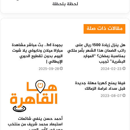
لحظة بلحظة
مقالات ذات صلة
هل ينزل زيادة 1500 ريال على
بجودة hd.. بث مباشر مشاهدة
راتب الضمان هذا الشهر بأمر ملكي
مباراة ميلان ونابولي يلا شوت
بمناسبة رمضان؟ “الموارد
اليوم بدون تقطيع الدوري
البشرية” تُجيب
الإيطالي |
2025-09-28
2024-02-23
فيفا يمنح كهربا مهلة جديدة
قبل سداد غرامة الزمالك
2023-08-07
أحمد حسن ينفي شائعات
استبعاد محمد شريف من منتخب
مصر في كأس العرب