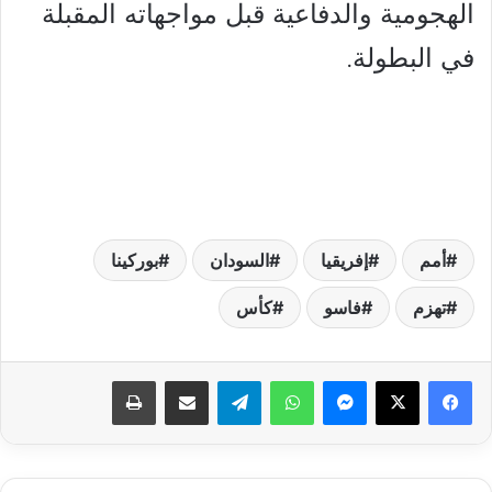
الهجومية والدفاعية قبل مواجهاته المقبلة
في البطولة.
أمم
إفريقيا
السودان
بوركينا
تهزم
فاسو
كأس
فيسبوك
‫X
ماسنجر
واتساب
تيلقرام
مشاركة عبر البريد
طباعة