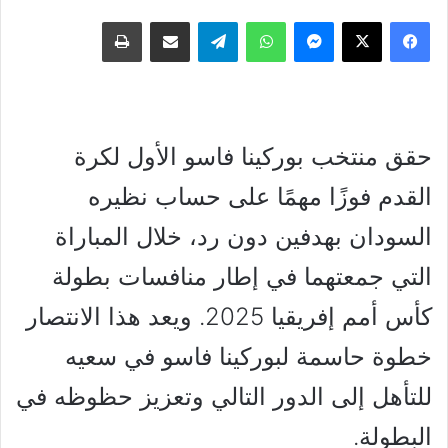
فيسبوك
‫X
ماسنجر
واتساب
تيلقرام
مشاركة عبر البريد
طباعة
حقق منتخب بوركينا فاسو الأول لكرة
القدم فوزًا مهمًا على حساب نظيره
السودان بهدفين دون رد، خلال المباراة
التي جمعتهما في إطار منافسات بطولة
كأس أمم إفريقيا 2025. ويعد هذا الانتصار
خطوة حاسمة لبوركينا فاسو في سعيه
للتأهل إلى الدور التالي وتعزيز حظوظه في
البطولة.