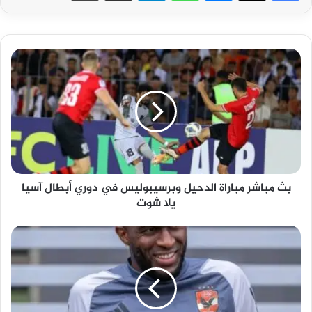
بث
مباشر
مباراة
الدحيل
وبرسيبوليس
في
دوري
أبطال
آسيا
بث مباشر مباراة الدحيل وبرسيبوليس في دوري أبطال آسيا
يلا
يلا شوت
شوت
كولر
يعيد
موديست
لـ
قائمة
الأهلي