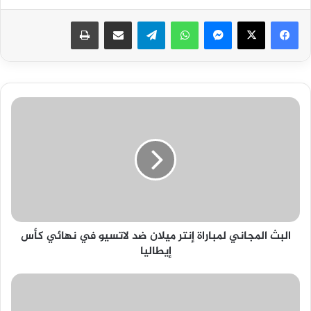
فيسبوك
‫X
ماسنجر
واتساب
تيلقرام
مشاركة عبر البريد
طباعة
البث
المجاني
لمباراة
إنتر
ميلان
ضد
لاتسيو
في
نهائي
البث المجاني لمباراة إنتر ميلان ضد لاتسيو في نهائي كأس
كأس
إيطاليا
إيطاليا
موعد
مباراة
مانشستر