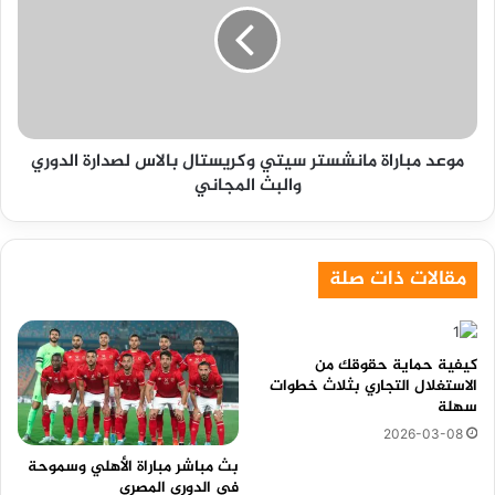
سيتي
وكريستال
بالاس
لصدارة
الدوري
والبث
موعد مباراة مانشستر سيتي وكريستال بالاس لصدارة الدوري
المجاني
والبث المجاني
مقالات ذات صلة
كيفية حماية حقوقك من
الاستغلال التجاري بثلاث خطوات
سهلة
2026-03-08
بث مباشر مباراة الأهلي وسموحة
في الدوري المصري