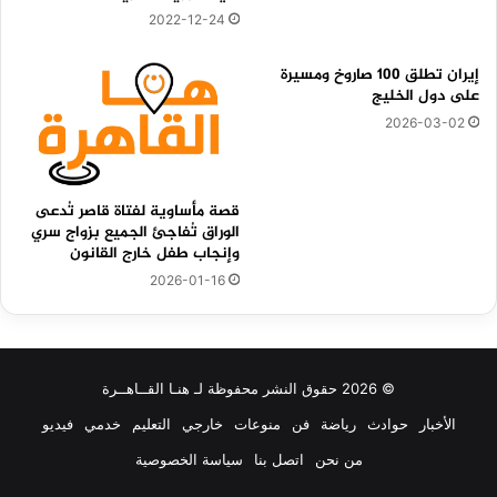
2022-12-24
إيران تطلق 100 صاروخ ومسيرة
على دول الخليج
2026-03-02
قصة مأساوية لفتاة قاصر تُدعى
الوراق تُفاجئ الجميع بزواج سري
وإنجاب طفل خارج القانون
2026-01-16
© 2026 حقوق النشر محفوظة لـ هنـا القــاهــرة
الأخبار
حوادث
رياضة
فن
منوعات
خارجي
التعليم
خدمي
فيديو
من نحن
اتصل بنا
سياسة الخصوصية