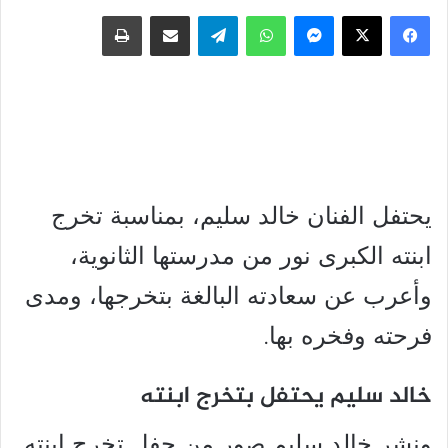
فيسبوك
‫X
ماسنجر
واتساب
تيلقرام
مشاركة عبر البريد
طباعة
يحتفل الفنان خالد سليم، بمناسبة تخرج
ابنته الكبرى نور من مدرستها الثانوية،
وأعرب عن سعادته البالغة بتخرجها، ومدى
فرحته وفخره بها.
خالد سليم يحتفل بتخرج ابنته
ونشر خالد سليم صور من حفل تخرج ابنته