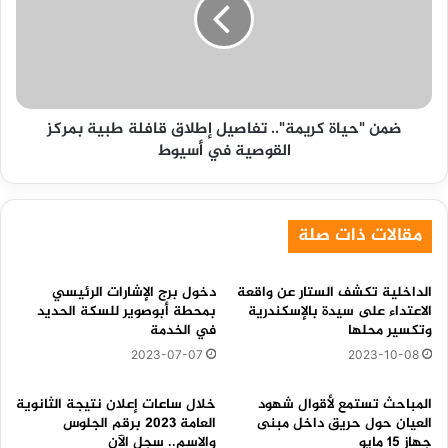
تفاصيل
إطلاق
قافلة
طبية
بمركز
القوصية
ضمن "حياة كريمة".. تفاصيل إطلاق قافلة طبية بمركز
في
القوصية في أسيوط
أسيوط
مقالات ذات صلة
الداخلية تكشف الستار عن واقعة
دخول برج الإشارات الرئيسي
الاعتداء على سيدة بالإسكندرية
بمحطة أبوصوير للسكة الحديد
وتكسير محلها
في الخدمة
2023-07-07
2023-10-08
المباحث تستمع لأقوال شهود
خلال ساعات إعلان نتيجة الثانوية
العيان حول حريق داخل مبنى
العامة 2023 برقم الجلوس
جهاز 15 مايو
والاسم.. سجل الآن