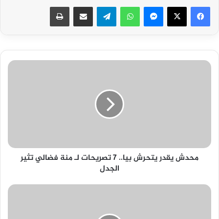
فيسبوك
‫X
ماسنجر
واتساب
تيلقرام
مشاركة عبر البريد
طباعة
محدش
يقدر
يتحرش
بيا..
7
تصريحات
لـ
منة
فضالي
محدش يقدر يتحرش بيا.. 7 تصريحات لـ منة فضالي تثير
تثير
الجدل
الجدل
ضمن
"حياة
كريمة"..