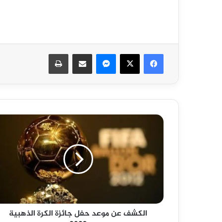
فيسبوك
‫X
ماسنجر
مشاركة عبر البريد
طباعة
الكشف
عن
موعد
حفل
جائزة
الكرة
الذهبية
2023
الكشف عن موعد حفل جائزة الكرة الذهبية