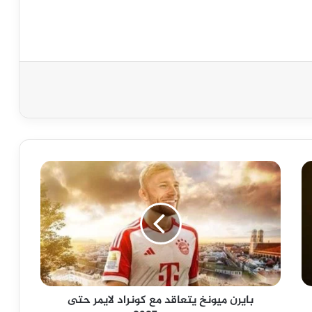
بايرن
ميونخ
يتعاقد
مع
كونراد
لايمر
حتى
موسم
2027
بايرن ميونخ يتعاقد مع كونراد لايمر حتى