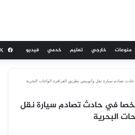
منوعات
خارجي
تعليم
خدمي
فيديو
فيسب
سماء.. مصرع وإصابة 30 شخصا في حادث تصادم سيارة نقل
حات البحرية