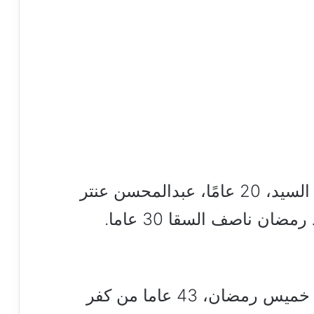
وتبين أن الوفيات هم محمود أحمد السيد، 20 عامًا، عبدالمحسن عنتر
فيما أصيب 27 آخرون وهم: محمد خميس رمضان، 43 عاما من كفر