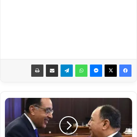
فيسبوك
‫X
ماسنجر
واتساب
تيلقرام
مشاركة عبر البريد
طباعة
وزير
المالية
يستعرض
النتائج
الأولية
للأداء