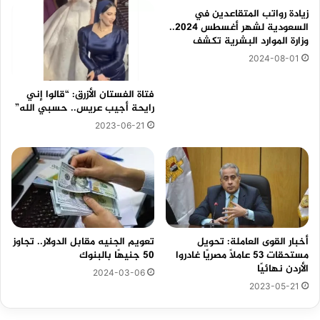
زيادة رواتب المتقاعدين في
السعودية لشهر أغسطس 2024..
وزارة الموارد البشرية تكشف
2024-08-01
فتاة الفستان الأزرق: “قالوا إني
رايحة أجيب عريس.. حسبي الله”
2023-06-21
أخبار القوى العاملة: تحويل
تعويم الجنيه مقابل الدولار.. تجاوز
مستحقات 53 عاملًا مصريًا غادروا
50 جنيهًا بالبنوك
الأردن نهائيًا
2024-03-06
2023-05-21