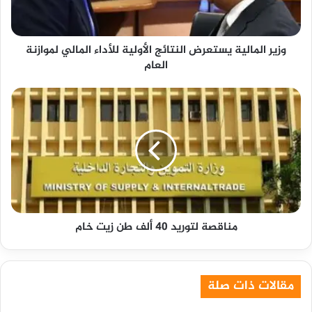
المالي
لموازنة
العام
وزير المالية يستعرض النتائج الأولية للأداء المالي لموازنة
العام
مناقصة
لتوريد
40
ألف
طن
زيت
خام
مناقصة لتوريد 40 ألف طن زيت خام
مقالات ذات صلة