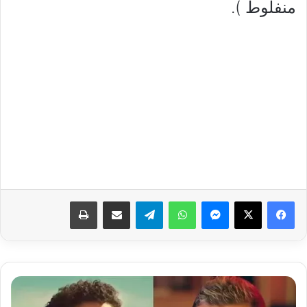
منفلوط ).
فيسبوك
‫X
ماسنجر
واتساب
تيلقرام
مشاركة عبر البريد
طباعة
ملايين
في