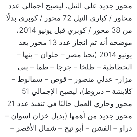
محور جديد علي النيل، ليصبح اجمالي عدد
محاور / كباري النيل 72 محور / كوبري بدلًا
من 38 محور / كوبري قبل يونيو 2014،
موضحة أنه تم انجاز عدد 13 محور بعد
يونيو 2014 (تحيا مصر – حلوان – بنها –
الخطاطبة – طلخا – جرجا – طما – بني
مزار- عدلي منصور – قوص – سمالوط –
كلابشة – ديروط)، ليصبح الإجمالي 51
محور وجاري العمل حاليًا في تنفيذ عدد 21
محور جديد من أهمها (بديل خزان اسوان –
دراو – الفشن – أبو تيج – شمال الأقصر –