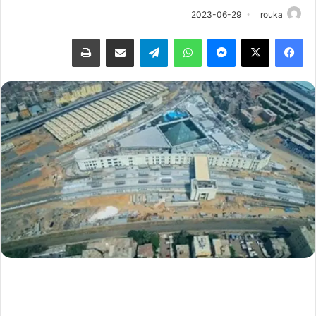
2023-06-29
rouka
فيسبوك
‫X
ماسنجر
واتساب
تيلقرام
مشاركة عبر البريد
طباعة