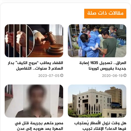
مقالات ذات صلة
العراق.. تسجيل 1635 إصابة
القضاء يعاقب “مروج الكيف” بدار
جديدة بفيروس كورونا
السلام 3 سنوات.. التفاصيل
2020-06-19
2023-07-05
هل وقت نزول الأمطار يُستجاب
مصير متهم بجريمة قتل في
فيها الدعاء؟ الإفتاء تجيب
المهرة بعد هروبه إلى عدن