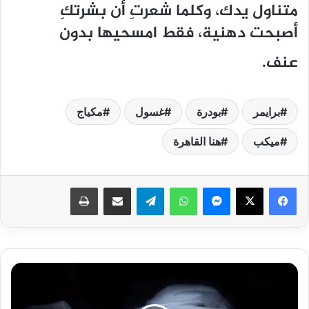
متناول يدك، وكلما شعرتِ أن بشرتكِ
أصبحت دهنية، فقط امسحيها بدون
عنف.
برايمر
بودرة
غسول
مكياج
ميكب
هنا القاهرة
فيسبوك
‫X
ماسنجر
واتساب
تيلقرام
مشاركة عبر البريد
طباعة
طعنها
بالسكين
6