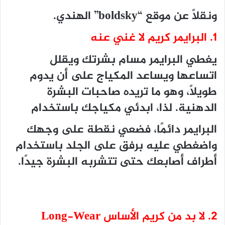
ونقلًا عن موقع “
boldsky
” الهندي.
1. البرايمر كريم لا غني عنه
يغطي البرايمر مسام بشرتك ويقلل
اتساعها ويساعد المكياج على أن يدوم
طويلاً، وهو ما تريده صاحبات البشرة
الدهنية. لذا، ابدئي مكياجك باستخدام
البرايمر دائمًا، فضعي نقطة على وجهك
واضغطي عليه برفق على الجلد باستخدام
أطراف أصابعك حتى تتشربه البشرة جيدًا.
2. لا بد من كريم الأساس Long-Wear