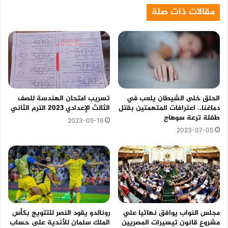
مقالات ذات صلة
الحلق خلى الشيطان يلعب في
تسريب امتحان الهندسة للصف
دماغنا.. اعترافات المتهمتين بقتل
الثالث الإعدادي 2023 الترم الثاني
طفلة ترعة سوهاج
2023-05-16
2023-07-05
مجلس النواب يوافق نهائيا علي
رونالدو يقود النصر للتتويج بكأس
مشروع قانون تيسيرات المصريين
الملك سلمان للأندية على حساب