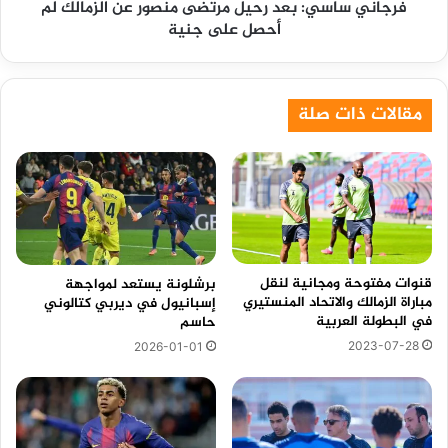
فرجاني ساسي: بعد رحيل مرتضى منصور عن الزمالك لم
أحصل
أحصل على جنية
على
جنية
مقالات ذات صلة
قنوات مفتوحة ومجانية لنقل
برشلونة يستعد لمواجهة
مباراة الزمالك والاتحاد المنستيري
إسبانيول في ديربي كتالوني
في البطولة العربية
حاسم
2023-07-28
2026-01-01