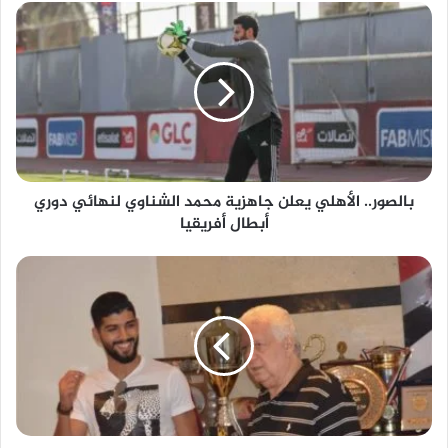
بالصور..
الأهلي
يعلن
جاهزية
محمد
الشناوي
لنهائي
دوري
أبطال
بالصور.. الأهلي يعلن جاهزية محمد الشناوي لنهائي دوري
أفريقيا
أبطال أفريقيا
فرجاني
ساسي:
بعد
رحيل
مرتضى
منصور
عن
الزمالك
لم