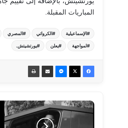
يورتشيتش، بالإضافة إلى تقييم جاهز
المباريات المقبلة.
الإسماعيلية
الكرواتي
المصري
لمواجهة
يعلن
يورتشيتش.
فيسبوك
‫X
ماسنجر
مشاركة عبر البريد
طباعة
محمد
رمضان
يطلق
أحدث
أغانيه