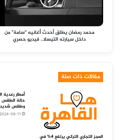
"سامة"
من
داخل
سيارته
محمد رمضان يطلق أحدث أغانيه "سامة" من
التيسلا..
داخل سيارته التيسلا.. فيديو حصري
فيديو
حصري
مقالات ذات صلة
أمطار رعدية ال
حالة الطقس 
وطقس شديد ال
2024-06-11
العجز التجاري التركي يرتفع 4% في