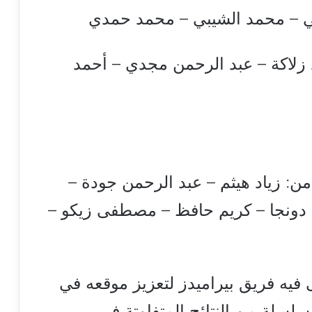
ي – محمد الشيبي – محمد حمدي
زلاكة – عبد الرحمن مجدي – أحمد
من: زياد هيثم – عبد الرحمن جودة –
 دونجا – كريم حافظ – مصطفى زيكو –
فيه فريق بيراميدز لتعزيز موقعه في
سلة من النتائج المتفاوتة في