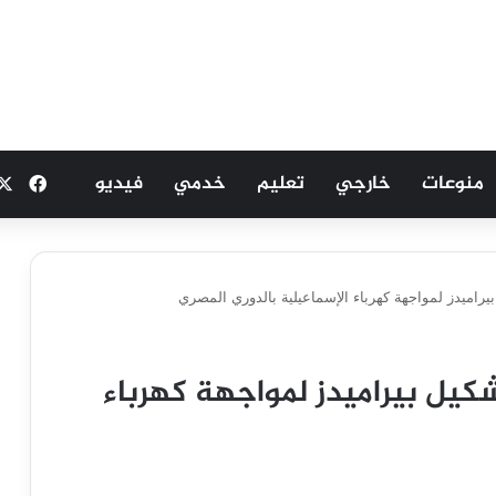
منوعات
خارجي
تعليم
خدمي
فيديو
فيسب
راميدز لمواجهة كهرباء الإسماعيلية بالدوري المصري
يل بيراميدز لمواجهة كهرباء