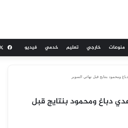
منوعات
خارجي
تعليم
خدمي
فيديو
فيسب
اغ ومحمود بنتايج قبل نهائي السوبر
عدي دباغ ومحمود بنتايج قبل