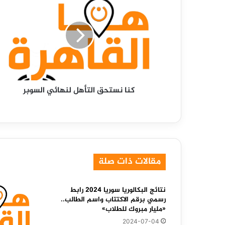
نستحق
التأهل
لنهائي
السوبر
كنا نستحق التأهل لنهائي السوبر
مقالات ذات صلة
نتائج البكالوريا سوريا 2024 رابط
رسمي برقم الاكتتاب واسم الطالب..
«مليار مبروك للطلاب»
2024-07-04