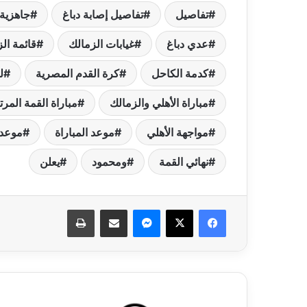
تفاصيل
تفاصيل إصابة دباغ
جاهزية 
عدي دباغ
غيابات الزمالك
قائمة ال
كدمة الكاحل
كرة القدم المصرية
ل
مباراة الأهلي والزمالك
مباراة القمة المرت
مواجهة الأهلي
موعد المباراة
موعد 
نهائي القمة
ومحمود
يعلن
فيسبوك
‫X
ماسنجر
مشاركة عبر البريد
طباعة
كنا