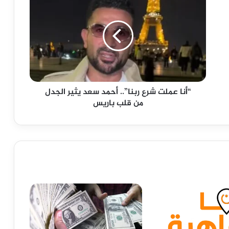
عملت
شرع
ربنا”..
أحمد
سعد
يثير
الجدل
من
“أنا عملت شرع ربنا”.. أحمد سعد يثير الجدل
قلب
من قلب باريس
باريس