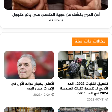
بائع
متجول
أمن المرج يكشف عن هوية المتعدي على بائع متجول
بوحشية
بوحشية
مقالات ذات صلة
تنسيق الكليات 2023.. الحد
الأهلي يخوض مرانه الأول في
الأدني لـ تنسيق كليات الهندسة
الإمارات مساء اليوم
2024 في المحافظات
2023-12-24
2023-07-31