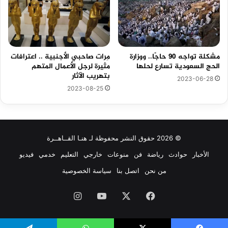
مِرات صاحبي الأجنبية .. اعترافات
مشكلة تواجه 90 حاجًا.. ووزارة
مثيرة لرجل الأعمال المتهم
الحج السعودية تسارع لحلها
بتهريب الآثار
2023-06-28
2023-08-25
© 2026 حقوق النشر محفوظة لـ هنـا القــاهــرة
الأخبار
حوادث
رياضة
فن
منوعات
خارجي
التعليم
خدمي
فيديو
من نحن
اتصل بنا
سياسة الخصوصية
فيسبوك
‫X
‫YouTube
انستقرام