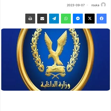
2023-09-07
rouka
فيسبوك
‫X
ماسنجر
واتساب
تيلقرام
مشاركة عبر البريد
طباعة