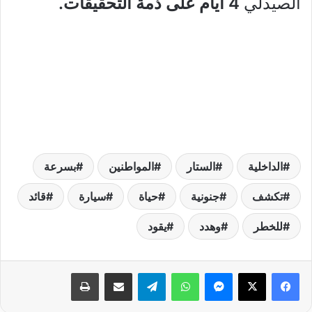
الصيدلي
4 أيام على ذمة التحقيقات.
الداخلية
الستار
المواطنين
بسرعة
تكشف
جنونية
حياة
سيارة
قائد
للخطر
وهدد
يقود
فيسبوك
‫X
ماسنجر
واتساب
تيلقرام
مشاركة عبر البريد
طباعة