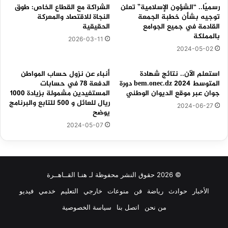
رسميًا.. “الشؤون الإسلامية” تعلن
الشراكة مع القطاع الخاص: طوق
توجيه بشأن خطبة الجمعة
النجاة للاقتصاد والمعركة
القادمة في جميع الجوامع
الحقيقية
بالمملكة
2026-03-11
2024-05-02
استعلم الآن.. نتائج شهادة
أنباء عن نزول حساب المواطن
المتوسط bem.onec.dz 2024 دورة
الدفعة 78 في حسابات
جوان عبر موقع الديوان الوطني
المستفيدين مشمولة بزيادة 1000
ريال للعائل و 500 للتابع والبرنامج
2024-06-27
يوضح
2024-05-07
© 2026 حقوق النشر محفوظة لـ هنـا القــاهــرة
الأخبار
حوادث
رياضة
فن
منوعات
خارجي
التعليم
خدمي
فيديو
من نحن
اتصل بنا
سياسة الخصوصية