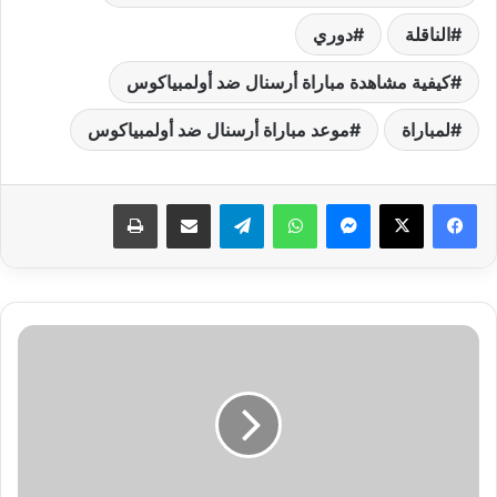
الناقلة
دوري
كيفية مشاهدة مباراة أرسنال ضد أولمبياكوس
لمباراة
موعد مباراة أرسنال ضد أولمبياكوس
فيسبوك
‫X
ماسنجر
واتساب
تيلقرام
مشاركة عبر البريد
طباعة
القنوات
الناقلة
لمباراة
بيراميدز
ضد
نادي
الجيش