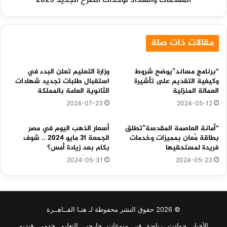
المقدمات والسداد لوحدات الطرح الجديد 2025
الطرح
الجديد
2025
مقالات ذات صلة
“برنامج مساند”يوضح شروط
وزارة التعليم تعلن البدء في
وكيفية التقديم على تأشيرة
استقبال طلبات تجديد شهادات
العمالة المنزلية
الثانوية العامة بالمملكة
2024-07-23
2024-05-12
“أمانة العاصمة المقدسة”تطلق
أسعار الذهب اليوم في مصر
بطاقة مُعان بمميزات وخدمات
الجمعة 31 مايو 2024 .. شوف
فريدة لمستحقيها
بكام بعد زيادة أمس؟
2024-05-31
2024-05-23
© 2026 حقوق النشر محفوظة لـ هنـا القــاهــرة
الأخبار
حوادث
رياضة
فن
منوعات
خارجي
التعليم
خدمي
فيديو