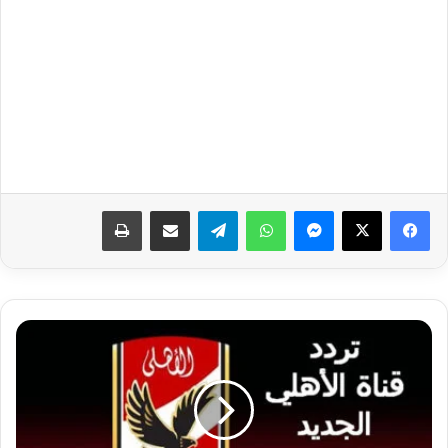
فيسبوك
‫X
ماسنجر
واتساب
تيلقرام
مشاركة عبر البريد
طباعة
تردد
قناة
الأهلي
الجديد
2023
على