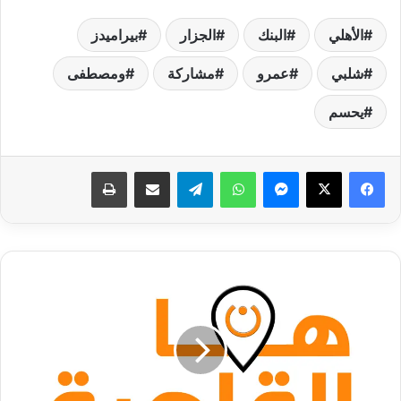
الأهلي
البنك
الجزار
بيراميدز
شلبي
عمرو
مشاركة
ومصطفى
يحسم
فيسبوك
‫X
ماسنجر
واتساب
تيلقرام
مشاركة عبر البريد
طباعة
أسعار
الذهب
في
السودان
اليوم
الأحد
7