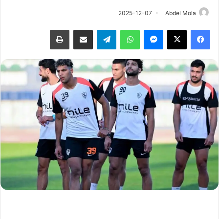
2025-12-07
Abdel Mola
فيسبوك
‫X
ماسنجر
واتساب
تيلقرام
مشاركة عبر البريد
طباعة