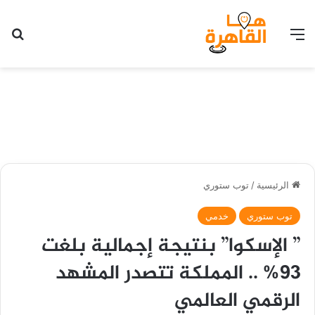
القائمة
بح
الرئيسية
/
توب ستوري
توب ستوري
خدمي
” الإسكوا” بنتيجة إجمالية بلغت
93% .. المملكة تتصدر المشهد
الرقمي العالمي