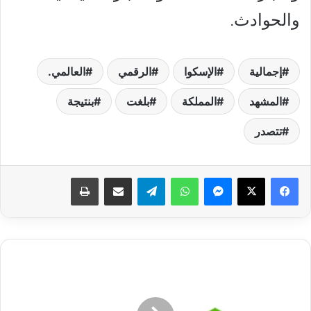
والحوادث.
إجمالية
الإسكوا
الرقمي
العالمي.
المشهد
المملكة
بلغت
بنتيجة
تتصدر
فيسبوك
‫X
ماسنجر
واتساب
تيلقرام
مشاركة عبر البريد
طباعة
هل
توجد
إلزامية
لإرفاق