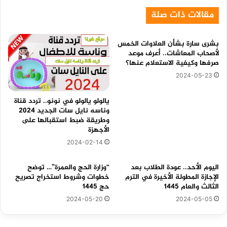
مقالات ذات صلة
بشرى سارة بشأن العلاوات الخمس
لأصحاب المعاشات.. أعرف موعد
صرفها وكيفية الاستعلام عنها؟
2024-05-23
يالولو يالولو في نونو.. تردد قناة
وناسه نايل سات الجديد 2024
وطريقة ضبط استقبالها على
الأجهزة
2024-02-14
اليوم الأحد.. عودة الطلاب بعد
“وزارة الحج والعمرة”… توضح
الإجازة المطولة الأخيرة في الترم
خطوات وشروط استخراج تصريح
الثالث والعام 1445
حج 1445
2024-05-20
2024-05-05