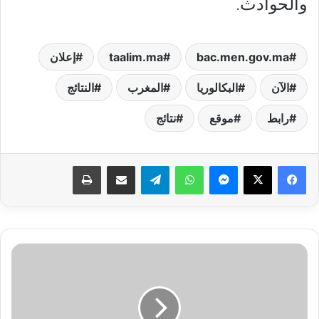
والحوادث.
bac.men.gov.ma
taalim.ma
إعلان
الآن
البكالوريا
المغرب
النتائج
رابط
موقع
نتائج
فيسبوك
‫X
ماسنجر
واتساب
تيلقرام
مشاركة عبر البريد
طباعة
البيام
2024..
نتائج
شهادة
التعليم