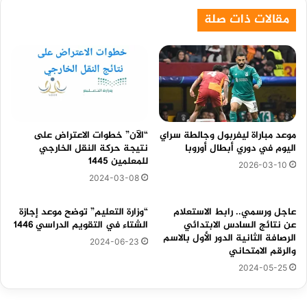
مقالات ذات صلة
موعد مباراة ليفربول وجالطة سراي
“الآن” خطوات الاعتراض على
اليوم في دوري أبطال أوروبا
نتيجة حركة النقل الخارجي
للمعلمين 1445
2026-03-10
2024-03-08
عاجل ورسمي.. رابط الاستعلام
“وزارة التعليم” توضح موعد إجازة
عن نتائج السادس الابتدائي
الشتاء في التقويم الدراسي 1446
الرصافة الثانية الدور الأول بالاسم
2024-06-23
والرقم الامتحاني
2024-05-25