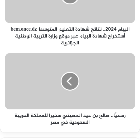
المتوسط
bem.once.dz
أستخراج
شهادة
البيام 2024.. نتائج شهادة التعليم المتوسط bem.once.dz
البيام
أستخراج شهادة البيام عبر موقع وزارة التربية الوطنية
عبر
الجزائرية
موقع
وزارة
التربية
رسميًا..
الوطنية
صالح
الجزائرية
بن
عيد
الحصيني
سفيرا
للمملكة
العربية
السعودية
رسميًا.. صالح بن عيد الحصيني سفيرا للمملكة العربية
في
السعودية في مصر
مصر